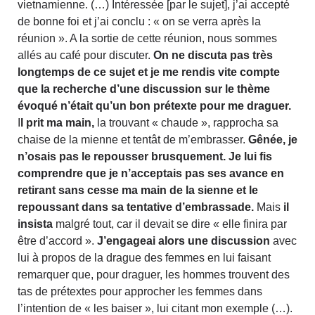
vietnamienne. (…) Intéressée [par le sujet], j’ai accepté
de bonne foi et j’ai conclu : « on se verra après la
réunion ». A la sortie de cette réunion, nous sommes
allés au café pour discuter.
On ne discuta pas très
longtemps de ce sujet et je me rendis vite compte
que la recherche d’une discussion sur le thème
évoqué n’était qu’un bon prétexte pour me draguer.
I
l prit ma main,
la trouvant « chaude », rapprocha sa
chaise de la mienne et tentât de m’embrasser.
Gênée, je
n’osais pas le repousser brusquement.
Je lui fis
comprendre que je n’acceptais pas ses avance en
retirant sans cesse ma main de la sienne et le
repoussant dans sa tentative d’embrassade.
Mais
il
insista
malgré tout, car il devait se dire « elle finira par
être d’accord ».
J’engageai alors une discussion
avec
lui à propos de la drague des femmes en lui faisant
remarquer que, pour draguer, les hommes trouvent des
tas de prétextes pour approcher les femmes dans
l’intention de « les baiser », lui citant mon exemple (…).