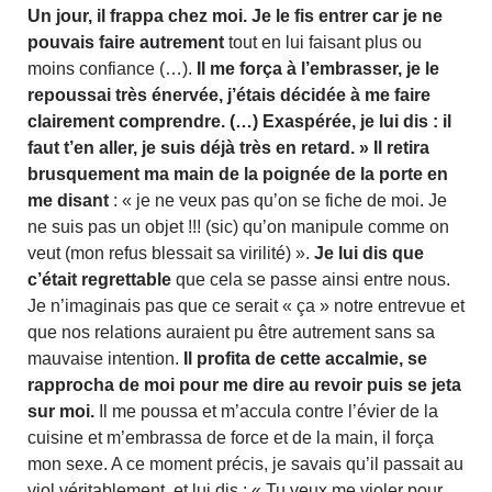
Un jour, il frappa chez moi. Je le fis entrer car je ne
pouvais faire autrement
tout en lui faisant plus ou
moins confiance (…).
Il me força à l’embrasser, je le
repoussai très énervée, j’étais décidée à me faire
clairement comprendre. (…) Exaspérée, je lui dis : il
faut t’en aller, je suis déjà très en retard. »
Il retira
brusquement ma main de la poignée de la porte en
me disant
: « je ne veux pas qu’on se fiche de moi. Je
ne suis pas un objet !!! (sic) qu’on manipule comme on
veut (mon refus blessait sa virilité) ».
Je lui dis que
c’était regrettable
que cela se passe ainsi entre nous.
Je n’imaginais pas que ce serait « ça » notre entrevue et
que nos relations auraient pu être autrement sans sa
mauvaise intention.
Il profita de cette accalmie, se
rapprocha de moi pour me dire au revoir puis se jeta
sur moi.
Il me poussa et m’accula contre l’évier de la
cuisine et m’embrassa de force et de la main, il força
mon sexe. A ce moment précis, je savais qu’il passait au
viol véritablement, et lui dis : « Tu veux me violer pour